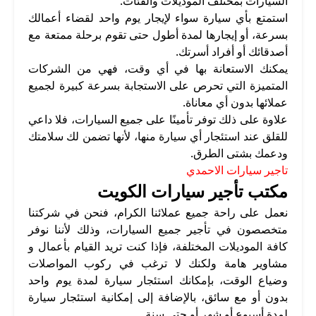
السيارات بمختلف الموديلات والفئات.
استمتع بأي سيارة سواء لإيجار يوم واحد لقضاء أعمالك
بسرعة، أو إيجارها لمدة أطول حتى تقوم برحلة ممتعة مع
أصدقائك أو أفراد أسرتك.
يمكنك الاستعانة بها في أي وقت، فهي من الشركات
المتميزة التي تحرص على الاستجابة بسرعة كبيرة لجميع
عملائها بدون أي معاناة.
علاوة على ذلك توفر تأمينًا على جميع السيارات، فلا داعي
للقلق عند استئجار أي سيارة منها، لأنها تضمن لك سلامتك
ودعمك بشتى الطرق.
تاجير سيارات الاحمدي
مكتب تأجير سيارات الكويت
نعمل على راحة جميع عملائنا الكرام، فنحن في شركتنا
متخصصون في تأجير جميع السيارات، وذلك لأننا نوفر
كافة الموديلات المختلفة، فإذا كنت تريد القيام بأعمال و
مشاوير هامة ولكنك لا ترغب في ركوب المواصلات
وضياع الوقت، بإمكانك استئجار سيارة لمدة يوم واحد
بدون أو مع سائق، بالإضافة إلى إمكانية استئجار سيارة
لمدة أسبوع أو شهر أو حتى سنة.