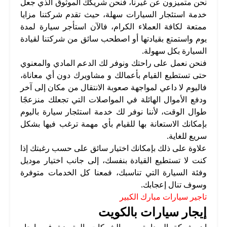
نحن متميزون عن غيرنا، فنحن شريكك الموثوق الذي جعل
خدمة استئجار السيارات سهلة، حيث تقدم شركتنا مزايا
ممتعة لكافة العملاء الكرام، فالآن استأجر سيارة لمدة
يوم واستمتع بقيادتها أو اصطحب سائق من شركتنا لقيادة
السيارة بكل سهولة.
فنحن نعمل على راحتك ونوفر لك الدعم المادي والمعنوي
حتى تستطيع القيام بأعمالك و مشاويرك دون أي معاناة،
فاليوم لا داعي لمواجهة صعوبة الانتقال من مكان إلى آخر
ودفع الأموال الهائلة في المواصلات التي تجعلك منزعجًا
طوال الوقت، لأننا نوفر لك خدمة استئجار سيارة باليوم
بإمكانك الاستعانة بها للقيام بأي مهمة ترغب فيها بشكل
سريع للغاية.
علاوة على ذلك بإمكانك اختيار سائق على حسب رغبتك إذا
كنت لا تستطيع القيادة بنفسك، إلى جانب اختيار موديل
وفئة السيارة التي تناسبك، فمعنا كل الخدمات متوفرة
وسوف تنال إعجابك.
تاجير سيارات مبارك الكبير
إيجار سيارات بالكويت
إن شركة الصدارة من الشركات المتميزة في إيجار