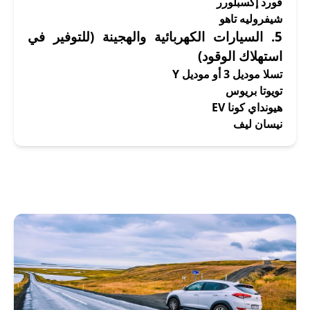
فورد إكسبلورر
شيفروليه تاهو
5.
السيارات الكهربائية والهجينة
(للتوفير في
استهلاك الوقود)
تسلا موديل 3 أو موديل Y
تويوتا بريوس
هيونداي كونا EV
نيسان ليف
أرخص مكتب تأجير سيارات
أرخص مكتب تأجير سيارات بالكويت
إيجار سيارات
إيجار سيارة